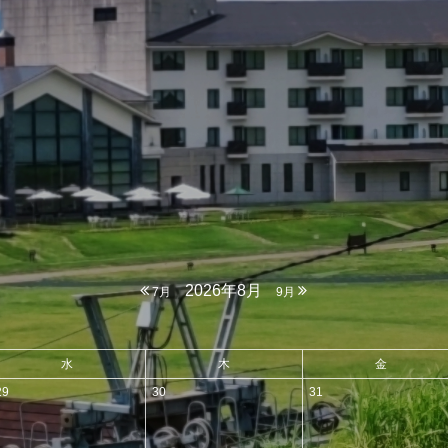
2026年8月
7月
9月
水
木
金
29
30
31