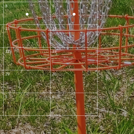
8
9
●
●
15
16
22
23
29
30
5
6