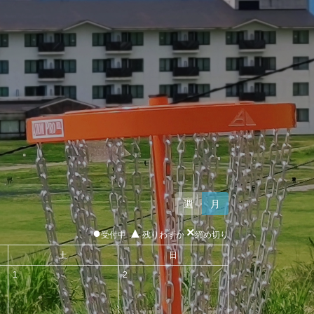
週
月
●
▲
×
受付中
残りわずか
締め切り
土
日
1
2