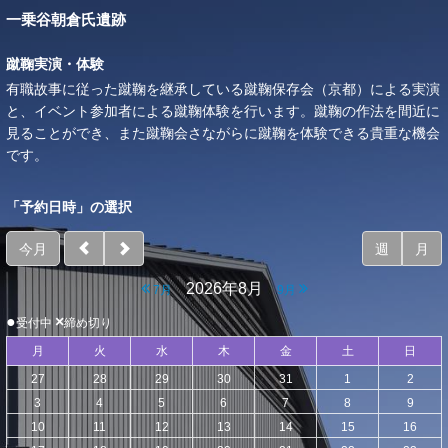
一乗谷朝倉氏遺跡
蹴鞠実演・体験
有職故事に従った蹴鞠を継承している蹴鞠保存会（京都）による実演
と、イベント参加者による蹴鞠体験を行います。蹴鞠の作法を間近に
見ることができ、また蹴鞠会さながらに蹴鞠を体験できる貴重な機会
です。
「予約日時」の選択
今月
週
月
2026年8月
7月
9月
●
×
受付中
締め切り
月
火
水
木
金
土
日
27
28
29
30
31
1
2
3
4
5
6
7
8
9
10
11
12
13
14
15
16