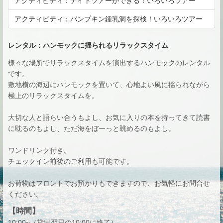
アクティビティ：ナイトツアーができる！いろいろツアー
アクティビティ：パンプキン鍾乳洞を探検！いろいろツアー
レンタル：ハンモックに揺られるリラックスタイム
様々な場所でリラックスタイムを演出するハンモックのレンタル
00:00
×
●
●
●
●
●
です。
4台
4台
4台
4台
4台
00:30
敷地横の海辺にハンモックを置いて、心地よい風に揺られながら
極上のリラックスタイムを。
01:00
01:30
大切な人と語らい合うもよし、お気に入りの本を持ってきて読書
02:00
に耽るのもよし、ただ海をぼーっと眺めるのもよし。
02:30
ワンドリンク付き。
03:00
チェックイン前後のご利用も可能です。
03:30
お荷物はフロントでお預かりもできますので、お気軽にお問合せ
04:00
ください。
04:30
【時間】
05:00
10:00~（貸出翌日の10:00に終了）