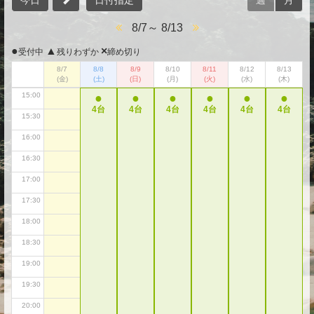
今日
日付指定
週
月
13:00
8/7～ 8/13
13:30
●
▲
×
受付中
残りわずか
締め切り
14:00
8/7
8/8
8/9
8/10
8/11
8/12
8/13
14:30
(金)
(土)
(日)
(月)
(火)
(水)
(木)
15:00
●
●
●
●
●
●
4台
4台
4台
4台
4台
4台
15:30
16:00
16:30
17:00
17:30
18:00
18:30
19:00
19:30
20:00