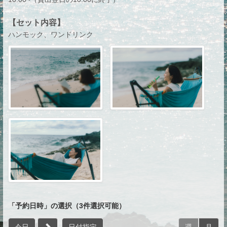
05:30
【セット内容】
06:00
ハンモック、ワンドリンク
06:30
07:00
07:30
08:00
08:30
09:00
09:30
10:00
10:30
11:00
11:30
「予約日時」の選択（3件選択可能）
12:00
12:30