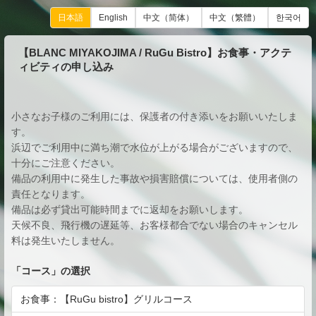
日本語
English
中文（简体）
中文（繁體）
한국어
【BLANC MIYAKOJIMA / RuGu Bistro】お食事・アクテ
ィビティの申し込み
小さなお子様のご利用には、保護者の付き添いをお願いいたしま
す。
浜辺でご利用中に満ち潮で水位が上がる場合がございますので、
十分にご注意ください。
備品の利用中に発生した事故や損害賠償については、使用者側の
責任となります。
備品は必ず貸出可能時間までに返却をお願いします。
天候不良、飛行機の遅延等、お客様都合でない場合のキャンセル
料は発生いたしません。
「
コース
」の選択
お食事：【RuGu bistro】グリルコース