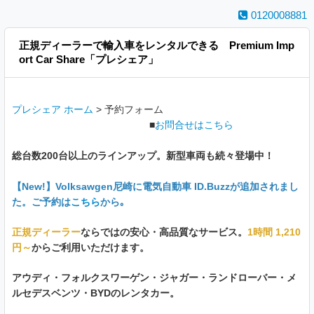
0120008881
正規ディーラーで輸入車をレンタルできる Premium Imp
ort Car Share「プレシェア」
プレシェア ホーム
>
予約フォーム
■
お問合せはこちら
総台数200台以上のラインアップ。新型車両も続々登場中！
【New!】Volksawgen尼崎に電気自動車 ID.Buzzが追加されまし
た。ご
予約は
こちら
から｡
正規ディーラー
ならではの安心・高品質なサービス。
1時間 1,210
円～
からご利用いただけます。
アウディ・フォルクスワーゲン・ジャガー・ランドローバー・メ
ルセデスベンツ・BYDのレンタカー。