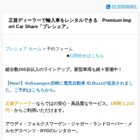
0120008881
正規ディーラーで輸入車をレンタルできる Premium Imp
ort Car Share「プレシェア」
プレシェア ホーム
>
予約フォーム
■
お問合せはこちら
総台数200台以上のラインアップ。新型車両も続々登場中！
【New!】Volksawgen尼崎に電気自動車 ID.Buzzが追加されまし
た。ご
予約は
こちら
から｡
正規ディーラー
ならではの安心・高品質なサービス。
1時間 1,210
円～
からご利用いただけます。
アウディ・フォルクスワーゲン・ジャガー・ランドローバー・メ
ルセデスベンツ・BYDのレンタカー。