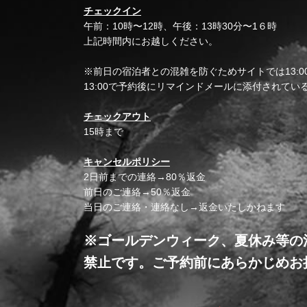
チェックイン
午前：10時〜12時、午後：13時30分〜1６時
上記時間内にお越しください。
※前日の宿泊者との混雑を防ぐためサイトでは13:
13:00で予約後にリマインドメールに添付されてい
チェックアウト
15時まで
キャンセルポリシー
2日前までの連絡→80％返金
前日のご連絡→50％返金
当日のご連絡・連絡なし→返金いたしかねます
※ゴールデンウィーク、夏休み等の
禁止です。ご予約前にあらかじめお