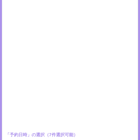
00:00
00:30
01:00
01:30
02:00
02:30
03:00
03:30
04:00
04:30
05:00
05:30
「予約日時」の選択（7件選択可能）
06:00