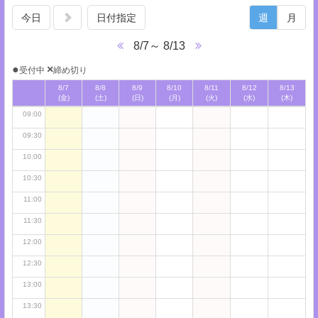
06:30
今日
日付指定
週
月
07:00
8/7～ 8/13
07:30
●
×
受付中
締め切り
08:00
8/7
8/8
8/9
8/10
8/11
8/12
8/13
08:30
(金)
(土)
(日)
(月)
(火)
(水)
(木)
09:00
09:30
10:00
10:30
11:00
11:30
12:00
12:30
13:00
13:30