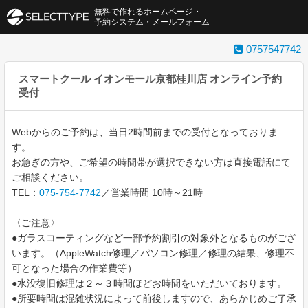
無料で作れるホームページ・
予約システム・メールフォーム
0757547742
スマートクール イオンモール京都桂川店 オンライン予約
受付
Webからのご予約は、当日2時間前までの受付となっておりま
す。
お急ぎの方や、ご希望の時間帯が選択できない方は直接電話にて
ご相談ください。
TEL：
075-754-7742
／営業時間 10時～21時
〈ご注意〉
●ガラスコーティングなど一部予約割引の対象外となるものがござ
います。（AppleWatch修理／パソコン修理／修理の結果、修理不
可となった場合の作業費等）
●水没復旧修理は２～３時間ほどお時間をいただいております。
●所要時間は混雑状況によって前後しますので、あらかじめご了承