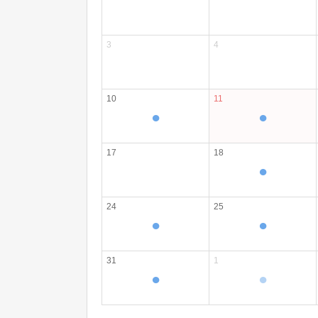
3
4
10
11
●
●
17
18
●
24
25
●
●
31
1
●
●