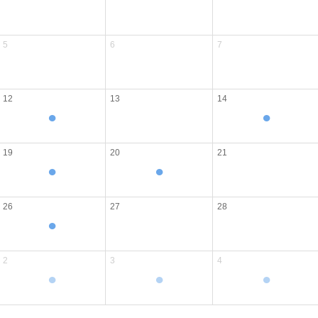
5
6
7
12
13
14
●
●
19
20
21
●
●
26
27
28
●
2
3
4
●
●
●