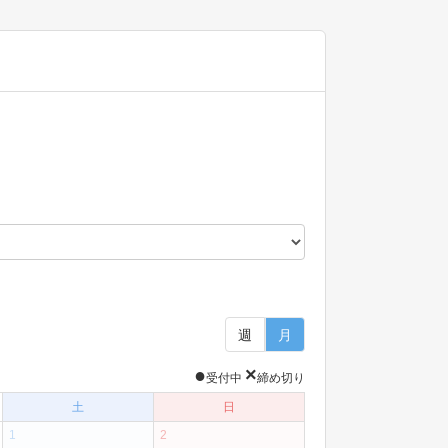
週
月
●
×
受付中
締め切り
土
日
1
2