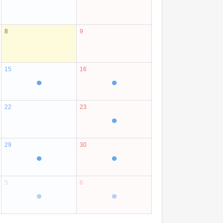
8
9
15
16
●
●
22
23
●
29
30
●
●
5
6
●
●