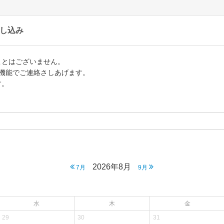
し込み
ことはございません。
機能でご連絡さしあげます。
す。
2026年8月
7月
9月
水
木
金
29
30
31