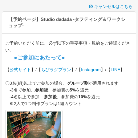
キャンセルはこちら
【予約ページ】Studio dadada -タフティング＆ワークシ
ョップ-
ご予約いただく前に、必ず以下の重要事項・規約をご確認くださ
い。
●ご参加にあたって●
【
公式サイト
】/【
ちびラグプラン
】/【
Instagram
】/【
LINE
】
〇3名(組)以上でご参加の場合、
グループ割
が適用されます
-3名で参加…
参加後
、参加費の
5%
を還元
-4名以上で参加…
参加後
、参加費の
10%
を還元
※2人で1つ制作プランは1組カウント