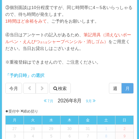
③個別面談は10分程度ですが、同じ時間帯に4～5名いらっしゃる
ので、待ち時間が発生します。
1時間ほど余裕をみて
、ご予約をお願いします。
④当日はアンケートの記入があるため、
筆記用具（消えないボー
ルペン・えんぴつ
シャープペンシル・消しゴム）
をご用意く
または
ださい。当日お貸出しはございません。
※重複登録はできませんので、ご注意ください。
「予約日時」の選択
今月
検索
週
月
2026年8月
7月
9月
●
×
受付中
締め切り
月
火
水
木
金
土
日
27
28
29
30
31
1
2
3
4
5
6
7
8
9