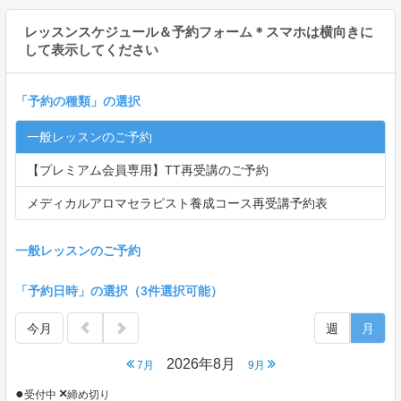
レッスンスケジュール＆予約フォーム＊スマホは横向きに
して表示してください
「
予約の種類
」の選択
一般レッスンのご予約
【プレミアム会員専用】TT再受講のご予約
メディカルアロマセラピスト養成コース再受講予約表
一般レッスンのご予約
「予約日時」の選択（3件選択可能）
今月
週
月
2026年8月
7月
9月
●
×
受付中
締め切り