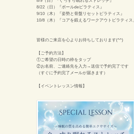
8/9（日）『ぐっすり眠れるストレッチ』
8/22（日）『ポールdeピラティス』
9/10（木）『姿勢と骨盤リセットピラティス』
10/8（木）『コアを鍛えるワークアウトピラティス
皆様のご来店を心よりお待ちしております(^^)
【ご予約方法】
①ご希望の日時の枠をタップ
②お名前、ご連絡先を入力→送信で予約完了です
（すぐに予約完了メールが届きます）
【イベントレッスン情報】