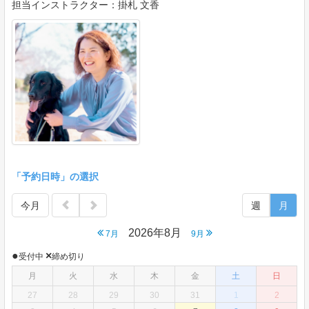
担当インストラクター：掛札 文香
「予約日時」の選択
今月
週
月
2026年8月
7月
9月
●
×
受付中
締め切り
月
火
水
木
金
土
日
27
28
29
30
31
1
2