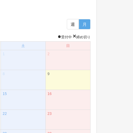
週
月
●
×
受付中
締め切り
土
日
1
2
8
9
15
16
22
23