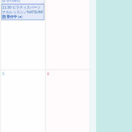
受付締切
11:30 ピラティスパーソ
ナルレッスン／NATSUMI
受付中
(
●
)
5
6