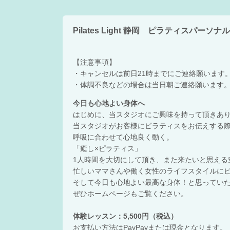
Pilates Light 静岡 ピラティスパー
【注意事項】
・キャンセルは前日21時までにご連絡願います
・体調不良などの場合は当日朝ご連絡願います
今日も心地よい身体へ
はじめに、当スタジオにご興味を持って頂きあ
当スタジオがお客様にピラティスをお伝えする
呼吸に合わせて心地良く動く。
「癒し×ピラティス」
1人時間を大切にして頂き、また来たいと思える
忙しいママさんや働く女性のライフスタイルに
そして今日も心地よい最高な身体！と思ってい
ぜひホームページもご覧ください。
体験レッスン：5,500円（税込）
お支払い方法はPayPayまたは現金となります。