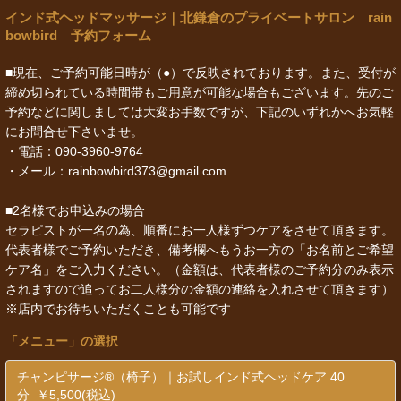
インド式ヘッドマッサージ｜北鎌倉のプライベートサロン rain
bowbird 予約フォーム
■現在、ご予約可能日時が（●）で反映されております。また、受付が
締め切られている時間帯もご用意が可能な場合もございます。先のご
予約などに関しましては大変お手数ですが、下記のいずれかへお気軽
にお問合せ下さいませ。
・電話：090-3960-9764
・メール：rainbowbird373@gmail.com
■2名様でお申込みの場合
セラピストが一名の為、順番にお一人様ずつケアをさせて頂きます。
代表者様でご予約いただき、備考欄へもうお一方の「お名前とご希望
ケア名」をご入力ください。（金額は、代表者様のご予約分のみ表示
されますので追ってお二人様分の金額の連絡を入れさせて頂きます）
※店内でお待ちいただくことも可能です
「
メニュー
」の選択
チャンピサージ®（椅子）｜お試しインド式ヘッドケア 40
分 ￥5,500(税込)