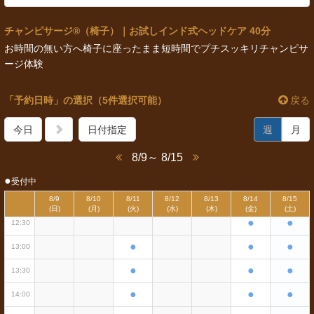
チャンピサージ®（椅子）｜お試しインド式ヘッドケア 40分
お時間の無い方へ椅子に座ったまま短時間でプチスッキリチャンピサ
ージ体験
「予約日時」の選択（5件選択可能）
戻る
●
●
●
10:00
●
●
●
10:30
今日
日付指定
週
月
●
●
●
11:00
8/9～ 8/15
●
●
●
11:30
●
受付中
●
●
●
12:00
8/9
8/10
8/11
8/12
8/13
8/14
8/15
(日)
(月)
(火)
(水)
(木)
(金)
(土)
●
●
12:30
●
●
●
13:00
●
●
●
13:30
●
●
●
14:00