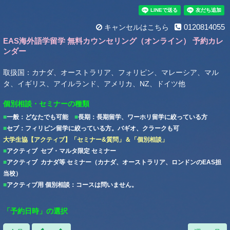
0120814055
キャンセルはこちら
EAS海外語学留学 無料カウンセリング（オンライン） 予約カレ
ンダー
取扱国：カナダ、オーストラリア、フォリピン、マレーシア、マル
タ、イギリス、アイルランド、アメリカ、NZ、ドイツ他
個別相談・セミナーの種類
■
一般：どなたでも可能
■
長期：長期留学、ワーホリ留学に絞っている方
■
セブ：フィリピン留学に絞っている方。バギオ、クラークも可
大学生協【アクティブ】「セミナー&質問」＆「個別相談」
■
アクティブ セブ・マルタ限定 セミナー
■
アクティブ カナダ等 セミナー（カナダ、オーストラリア、ロンドンのEAS担
当校）
■
アクティブ用 個別相談：コースは問いません。
「予約日時」の選択