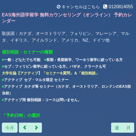
0120814055
キャンセルはこちら
EAS海外語学留学 無料カウンセリング（オンライン） 予約カレ
ンダー
取扱国：カナダ、オーストラリア、フォリピン、マレーシア、マル
タ、イギリス、アイルランド、アメリカ、NZ、ドイツ他
個別相談・セミナーの種類
■
一般：どなたでも可能
■
長期：長期留学、ワーホリ留学に絞っている方
■
セブ：フィリピン留学に絞っている方。バギオ、クラークも可
大学生協【アクティブ】「セミナー&質問」＆「個別相談」
■
アクティブ セブ・マルタ限定 セミナー
■
アクティブ カナダ等 セミナー（カナダ、オーストラリア、ロンドンのEAS担
当校）
■
アクティブ用 個別相談：コースは問いません。
「予約日時」の選択
今月
週
月