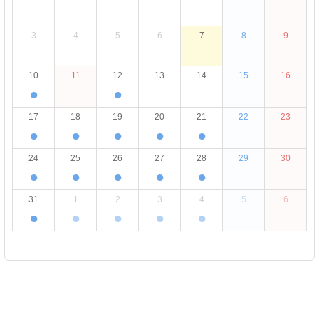
3
4
5
6
7
8
9
10
11
12
13
14
15
16
●
●
17
18
19
20
21
22
23
●
●
●
●
●
24
25
26
27
28
29
30
●
●
●
●
●
31
1
2
3
4
5
6
●
●
●
●
●