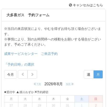
キャンセルはこちら
大多喜ガス 予約フォーム
※当日の来店状況により、やむを得ずお待ち頂く場合がございま
す。
※事情により、別のお時間枠への移動をお願いする場合がござい
ます。予めご了承ください。
成東サービスセンター ご来店予約
「予約日時」の選択
今月
週
月
2026年8月
7月
9月
●
▲
×
受付中
残りわずか
予約締切
月
火
水
木
金
土
日
27
28
29
30
31
1
2