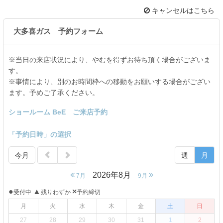
キャンセルはこちら
大多喜ガス 予約フォーム
※当日の来店状況により、やむを得ずお待ち頂く場合がございま
す。
※事情により、別のお時間枠への移動をお願いする場合がござい
ます。予めご了承ください。
ショールーム BeE ご来店予約
「予約日時」の選択
今月
週
月
2026年8月
7月
9月
●
▲
×
受付中
残りわずか
予約締切
月
火
水
木
金
土
日
27
28
29
30
31
1
2