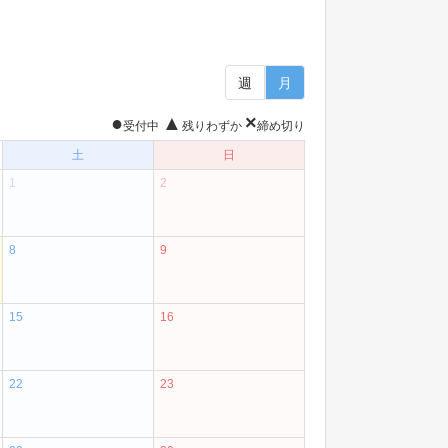
週
月
●
▲
×
受付中
残りわずか
締め切り
土
日
1
2
8
9
15
16
22
23