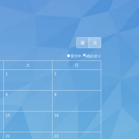
週
月
●
×
受付中
締め切り
土
日
1
2
8
9
15
16
22
23