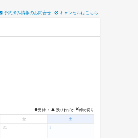
予約済み情報のお問合せ
キャンセルはこちら
●
▲
×
受付中
残りわずか
締め切り
金
土
31
1