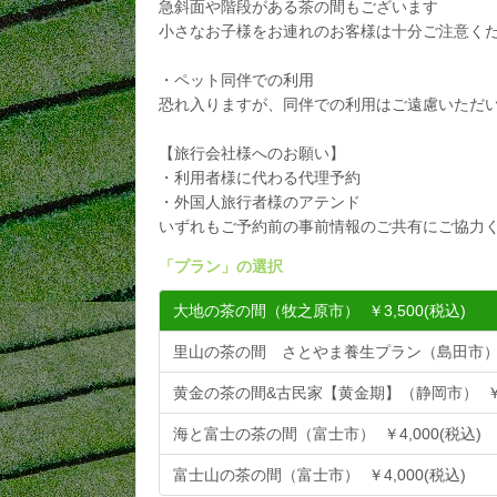
急斜面や階段がある茶の間もございます
小さなお子様をお連れのお客様は十分ご注意く
・ペット同伴での利用
恐れ入りますが、同伴での利用はご遠慮いただ
【旅行会社様へのお願い】
・利用者様に代わる代理予約
・外国人旅行者様のアテンド
いずれもご予約前の事前情報のご共有にご協力
「
プラン
」の選択
大地の茶の間（牧之原市） ￥3,500(税込)
里山の茶の間 さとやま養生プラン（島田市） ￥
黄金の茶の間&古民家【黄金期】（静岡市） ￥5,
海と富士の茶の間（富士市） ￥4,000(税込)
富士山の茶の間（富士市） ￥4,000(税込)