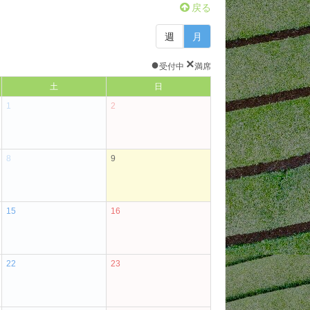
戻る
週
月
●
×
受付中
満席
土
日
1
2
8
9
15
16
22
23