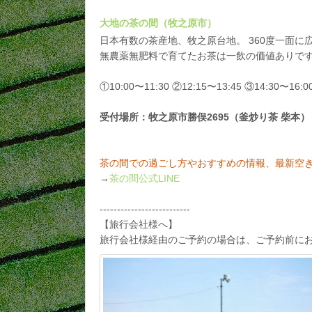
大地の茶の間（牧之原市）
日本有数の茶産地、牧之原台地。 360度一面
無農薬無肥料で育てたお茶は一飲の価値ありで
①10:00〜11:30 ②12:15〜13:45 ③14:30〜16:0
受付場所：牧之原市勝俣2695（釜炒り茶 柴本）
茶の間での過ごし方やおすすめの情報、最新空
→
茶の間公式LINE
--------------------------
【旅行会社様へ】
旅行会社様経由のご予約の場合は、ご予約前に