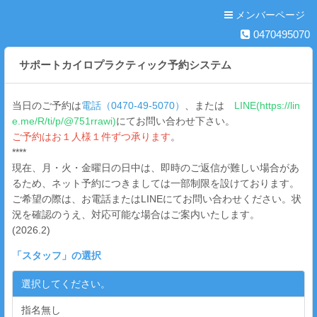
メンバーページ
0470495070
サポートカイロプラクティック予約システム
当日のご予約は
電話（0470-49-5070）
、または
LINE(https://lin
e.me/R/ti/p/@751rrawi)
にてお問い合わせ下さい。
ご予約はお１人様１件ずつ承ります
。
****
現在、月・火・金曜日の日中は、即時のご返信が難しい場合があ
るため、ネット予約につきましては一部制限を設けております。
ご希望の際は、お電話またはLINEにてお問い合わせください。状
況を確認のうえ、対応可能な場合はご案内いたします。
(2026.2)
「
スタッフ
」の選択
選択してください。
指名無し