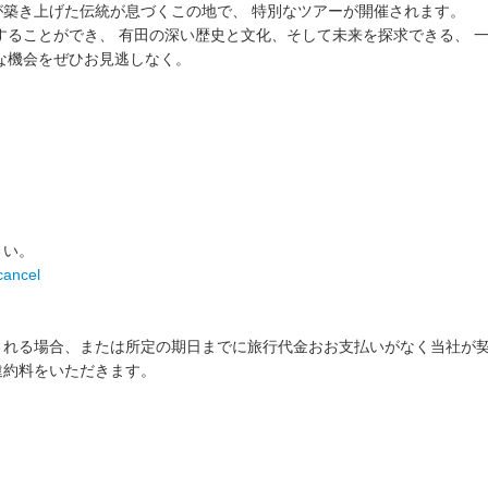
藩が築き上げた伝統が息づくこの地で、 特別なツアーが開催されます。
することができ、 有田の深い歴史と文化、そして未来を探求できる、 
な機会をぜひお見逃しなく。
さい。
cancel
される場合、または所定の期日までに旅行代金おお支払いがなく当社が
違約料をいただきます。