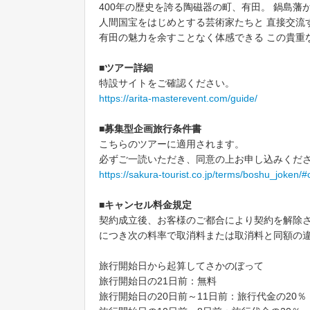
400年の歴史を誇る陶磁器の町、有田。 鍋島
人間国宝をはじめとする芸術家たちと 直接交流
有田の魅力を余すことなく体感できる この貴重
■ツアー詳細
特設サイトをご確認ください。
https://arita-masterevent.com/guide/
■募集型企画旅行条件書
こちらのツアーに適用されます。
必ずご一読いただき、同意の上お申し込みくだ
https://sakura-tourist.co.jp/terms/boshu_joken/#
■キャンセル料金規定
契約成立後、お客様のご都合により契約を解除
につき次の料率で取消料または取消料と同額の
旅行開始日から起算してさかのぼって
旅行開始日の21日前：無料
旅行開始日の20日前～11日前：旅行代金の20％