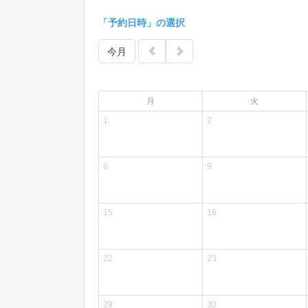
「予約日時」の選択
今月
月
火
1
2
8
9
15
16
22
23
29
30