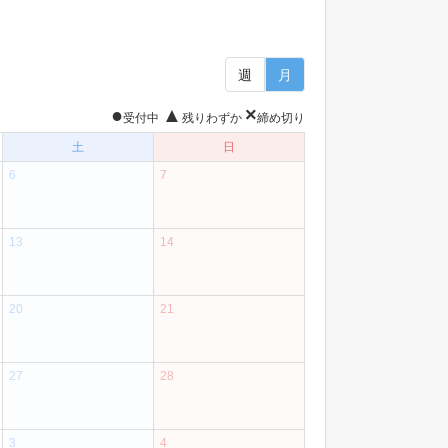
週
月
●
▲
×
受付中
残りわずか
締め切り
土
日
6
7
13
14
20
21
27
28
3
4