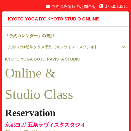
0753513311
予約済み情報のお問合せ
KYOTO YOGA IYC KYOTO STUDIO ONLINE
「
予約カレンダー
」の選択
KYOTO YOGA GOJO RAVISTA STUDIO
Online &
Studio Class
Reservation
京都ヨガ 五条ラヴィスタスタジオ