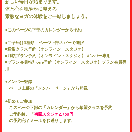
新しい毎日が始まります。
体と心を穏やかに整える
素敵なヨガの体験をご一緒しましょう。
●このページの下部のカレンダーから予約
●ご予約は3種類 ページ上部のバーで選択
■通常クラス予約【オンライン・スタジオ】
■月額プラン予約【オンライン・スタジオ】メンバー専用
■プラン会員特別one予約【オンライン・スタジオ】プラン会員専
用
●メンバー登録
ページ上部の「メンバーページ」から登録
●初めてご参加
このページ下部の「カレンダー」から希望クラスを予約
ご予約後、「
初回スタジオ2,750円
」
の予約完了メールをお送りします。