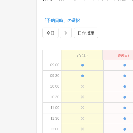
「予約日時」の選択
今日
日付指定
8/8
(土)
8/9
(日)
●
●
09:00
●
●
09:30
●
×
10:00
●
×
10:30
●
×
11:00
●
×
11:30
●
×
12:00