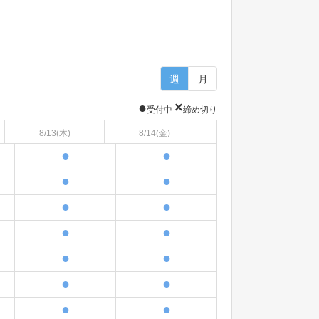
週
月
●
×
受付中
締め切り
8/13
(木)
8/14
(金)
●
●
●
●
●
●
●
●
●
●
●
●
●
●