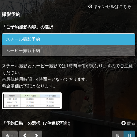
キャンセルはこちら
撮影予約
「
ご予約撮影内容
」の選択
スチール撮影予約
ムービー撮影予約
スチール撮影とムービー撮影では1時間単価が異なりますのでご注意
ください。
※最低使用時間：4時間～となっております。
料金単価は下記となります。
「予約日時」の選択（7件選択可能）
戻る
今月
週
月