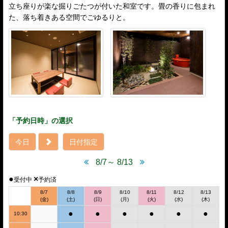
立ち座りが楽な掘りごたつが付いた和室です。畳の香りに包まれ
た、落ち着きある空間でごゆるりと。
「予約日時」の選択
今日
日付指定
8/7～ 8/13
●
×
受付中
予約済
8/7
8/8
8/9
8/10
8/11
8/12
8/13
(金)
(土)
(日)
(月)
(火)
(水)
(木)
●
●
●
●
●
●
10:30