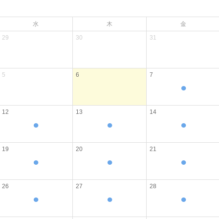
水
木
金
29
30
31
5
6
7
●
12
13
14
●
●
●
19
20
21
●
●
●
26
27
28
●
●
●