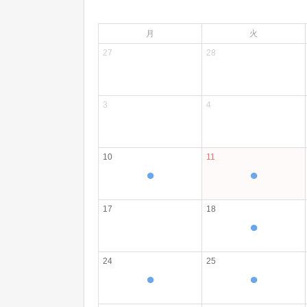
月
火
27
28
3
4
10
11
●
●
17
18
●
24
25
●
●