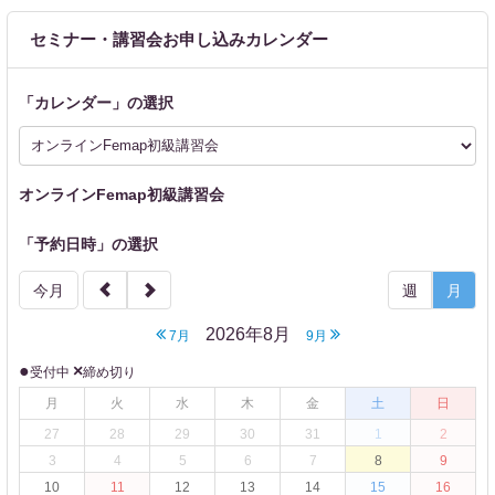
セミナー・講習会お申し込みカレンダー
「
カレンダー
」の選択
オンラインFemap初級講習会
「予約日時」の選択
今月
週
月
2026年8月
7月
9月
●
×
受付中
締め切り
月
火
水
木
金
土
日
27
28
29
30
31
1
2
3
4
5
6
7
8
9
10
11
12
13
14
15
16