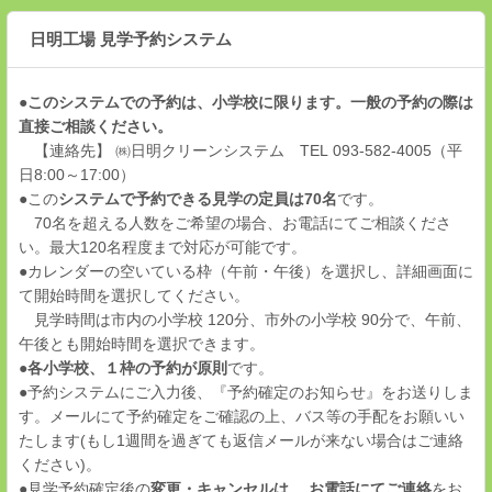
日明工場 見学予約システム
●
このシステムでの予約は、小学校に限ります。一般の予約の際は
直接ご相談ください。
【連絡先】 ㈱日明クリーンシステム TEL 093-582-4005（平
日8:00～17:00）
●この
システムで予約できる見学の定員は70名
です。
70名を超える人数をご希望の場合、お電話にてご相談くださ
い。最大120名程度まで対応が可能です。
●カレンダーの空いている枠（午前・午後）を選択し、詳細画面に
て開始時間を選択してください。
見学時間は市内の小学校 120分、市外の小学校 90分で、午前、
午後とも開始時間を選択できます。
●
各小学校、１枠の予約が原則
です。
●予約システムにご入力後、『予約確定のお知らせ』をお送りしま
す。メールにて予約確定をご確認の上、バス等の手配をお願いい
たします(もし1週間を過ぎても返信メールが来ない場合はご連絡
ください)。
●見学予約確定後の
変更・キャンセルは 、お電話にてご連絡
をお