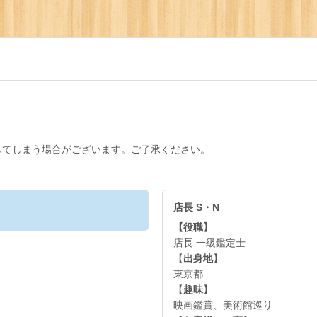
してしまう場合がございます。ご了承ください。
店長 S・N
【役職】
店長 一級鑑定士
【
出身地
】
東京都
【
趣味
】
映画鑑賞、美術館巡り