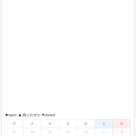
●
▲
×
open
残りわずか
closed
月
火
水
木
金
土
日
27
28
29
30
31
1
2