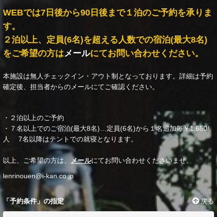
WEBでは7日後から90日後まで１泊のご予約を承りま
す。
２泊以上、定員(6名)を超える人数での宿泊(最大8名)
をご希望の方は
メール
にてお問い合わせください。
本施設は無人チェックイン・アウト制となっております。詳細は予約
確定後、担当者からのメールにてご確認ください。
・２泊以上のご予約
・７名以上でのご宿泊(最大8名)…定員(6名)から１名追加毎￥1,650/
人 7名以降はテントでの就寝となります。
以上、ご希望の方は、
メール
にてお問い合わせくださいませ。
lenrinouen@i-kan.co.jp
「予約条件」の指定
戻る