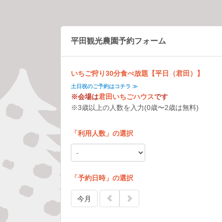
平田観光農園予約フォーム
いちご狩り30分食べ放題【平日（君田）】
土日祝のご予約はコチラ ≫
※会場は
君田いちごハウス
です
※3歳以上の人数を入力(0歳〜2歳は無料)
「
利用人数
」の選択
「予約日時」の選択
今月