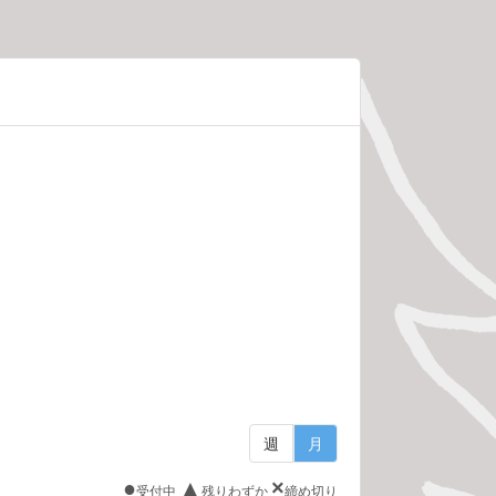
週
月
●
▲
×
受付中
残りわずか
締め切り