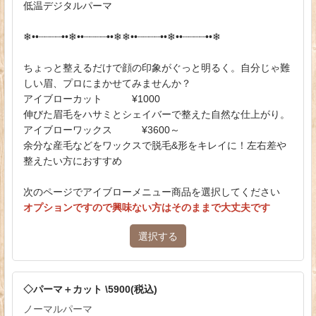
低温デジタルパーマ
❄︎••┈┈┈┈••❄︎••┈┈┈┈••❄︎❄︎••┈┈┈┈••❄︎••┈┈┈┈••❄︎
ちょっと整えるだけで顔の印象がぐっと明るく。自分じゃ難
しい眉、プロにまかせてみませんか？
アイブローカット ¥1000
伸びた眉毛をハサミとシェイバーで整えた自然な仕上がり。
アイブローワックス ¥3600～
余分な産毛などをワックスで脱毛&形をキレイに！左右差や
整えたい方におすすめ
次のページでアイブローメニュー商品を選択してください
オプションですので興味ない方はそのままで大丈夫です
選択する
◇パーマ＋カット \5900(税込)
ノーマルパーマ