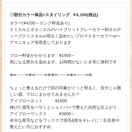
◇部分カラー単品+スタイリング ￥6,100(税込)
カラー(¥4200～ロング料金あり)
ケミカルとボタニカルのハイブリットグレーカラー剤オルデ
ィーブクリスタルor明るく染めたいプロマスターカラーorヘ
アマニキュア等用意しております
ブロー料金がかかります ¥1900～
気になる部分を染めます。お時間がないとき等に便利です
❄︎••┈┈┈┈••❄︎••┈┈┈┈••❄︎❄︎••┈┈┈┈••❄︎••┈┈┈┈••❄︎
ちょっと整えるだけで顔の印象がぐっと明るく。自分じゃ難
しい眉、プロにまかせてみませんか？
アイブローカット ¥1000
伸びた眉毛をハサミとシェイバーで整えた自然な仕上がり。
アイブローワックス ¥3600～
余分な産毛などをワックスで脱毛&形をキレイに！左右差や
整えたい方におすすめ