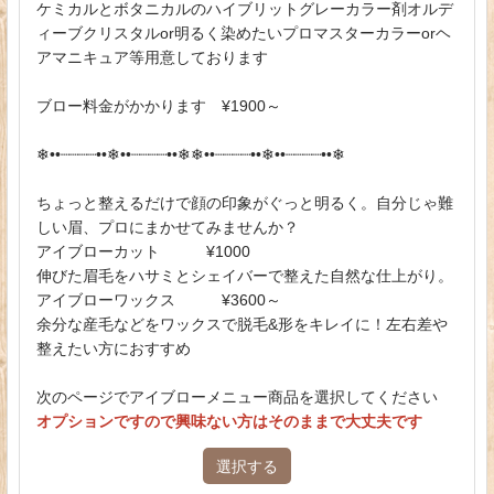
ケミカルとボタニカルのハイブリットグレーカラー剤オルデ
ィーブクリスタルor明るく染めたいプロマスターカラーorヘ
アマニキュア等用意しております
ブロー料金がかかります ¥1900～
❄︎••┈┈┈┈••❄︎••┈┈┈┈••❄︎❄︎••┈┈┈┈••❄︎••┈┈┈┈••❄︎
ちょっと整えるだけで顔の印象がぐっと明るく。自分じゃ難
しい眉、プロにまかせてみませんか？
アイブローカット ¥1000
伸びた眉毛をハサミとシェイバーで整えた自然な仕上がり。
アイブローワックス ¥3600～
余分な産毛などをワックスで脱毛&形をキレイに！左右差や
整えたい方におすすめ
次のページでアイブローメニュー商品を選択してください
オプションですので興味ない方はそのままで大丈夫です
選択する