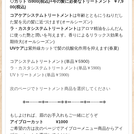
◇カット \5900(税込)+今の髪に必要なトリートメント ￥7,9
00(税込)
コアケアシステムトリートメント
は年齢とともにうねりだし
た髪を元の髪に近づけます(オールシーズン)
ラ・カスタシステムトリートメント
はアロマ精油をふんだん
に使った艶と潤いを与えます。香りによるリラックス効果も
期待大(オールシーズン)
UVケア
は紫外線カットで髪の抗酸化作用を抑えます(春夏)
コアシステムトリートメント(単品￥5900)
ラ・カスタシステムトリートメント(単品￥5900)
UVトリートメント(単品￥5900)
次のページでトリートメント商品を選択してください
❄︎••┈┈┈┈••❄︎••┈┈┈┈••❄︎❄︎••┈┈┈┈••❄︎••┈┈┈┈••❄︎
もしよければ、眉のお手入れもご一緒にどうぞ
アイブローカット ¥1000
ご希望の方は次のページでアイブローメニュー商品からアイ