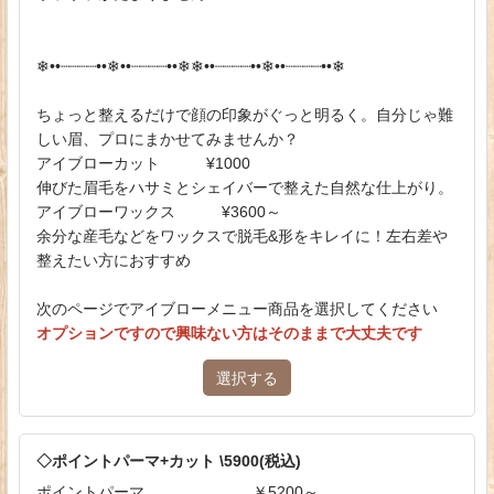
❄︎••┈┈┈┈••❄︎••┈┈┈┈••❄︎❄︎••┈┈┈┈••❄︎••┈┈┈┈••❄︎
ちょっと整えるだけで顔の印象がぐっと明るく。自分じゃ難
しい眉、プロにまかせてみませんか？
アイブローカット ¥1000
伸びた眉毛をハサミとシェイバーで整えた自然な仕上がり。
アイブローワックス ¥3600～
余分な産毛などをワックスで脱毛&形をキレイに！左右差や
整えたい方におすすめ
次のページでアイブローメニュー商品を選択してください
オプションですので興味ない方はそのままで大丈夫です
選択する
◇ポイントパーマ+カット \5900(税込)
ポイントパーマ ￥5200～