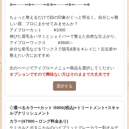
❄︎••┈┈┈┈••❄︎••┈┈┈┈••❄︎❄︎••┈┈┈┈••❄︎••┈┈┈┈••❄︎
ちょっと整えるだけで顔の印象がぐっと明るく。自分じゃ難
しい眉、プロにまかせてみませんか？
アイブローカット ¥1000
伸びた眉毛をハサミとシェイバーで整えた自然な仕上がり。
アイブローワックス ¥3600～
余分な産毛などをワックスで脱毛&形をキレイに！左右差や
整えたい方におすすめ
次のページでアイブローメニュー商品を選択してください
オプションですので興味ない方はそのままで大丈夫です
選択する
◇選べるカラー+カット \5900(税込)+トリートメント+スキャ
ルプナリッシュメント
カラー(¥7900～ロング料金あり)
ケミカルとボタニカルのハイブリットグレーカラー剤オルデ