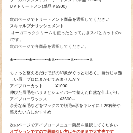
UＶトリートメン(単品￥5900)
次のページでトリートメント商品を選択してください
スキャルプナリッシュメント
オーガニッククリームを使ったとっておきスパとカットのse
tです。
次のページで各商品を選択してください。
❄︎••┈┈┈┈••❄︎••┈┈┈┈••❄︎❄︎••┈┈┈┈••❄︎••┈┈┈┈••❄︎
ちょっと整えるだけで顔の印象がぐっと明るく。自分じゃ難
しい眉、プロにまかせてみませんか？
アイブローカット ¥1000
伸びた眉毛をハサミとシェイバーで整えた自然な仕上がり。
アイブローワックス ¥3600～
余分な産毛などをワックスで脱毛&形をキレイに！左右差や
整えたい方におすすめ
次のページでアイブローメニュー商品を選択してください
オプションですので興味ない方はそのままで大丈夫です