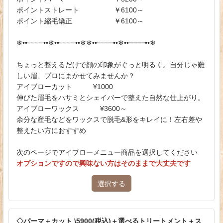
ポイントストレート ￥6100～
ポイント縮毛矯正 ￥6100～
❄︎••┈┈┈┈••❄︎••┈┈┈┈••❄︎❄︎••┈┈┈┈••❄︎••┈┈┈┈••❄︎
ちょっと整えるだけで顔の印象がぐっと明るく。自分じゃ難
しい眉、プロにまかせてみませんか？
アイブローカット ¥1000
伸びた眉毛をハサミとシェイバーで整えた自然な仕上がり。
アイブローワックス ¥3600～
余分な産毛などをワックスで脱毛&形をキレイに！左右差や
整えたい方におすすめ
次のページでアイブローメニュー商品を選択してください
オプションですので興味ない方はそのままで大丈夫です
選択する
◇パーマ＋カット \5900(税込)＋選べるトリートメント＋ス