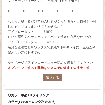
ブリーチ．ウィービング ￥2600～(セット価格)
❄︎••┈┈┈┈••❄︎••┈┈┈┈••❄︎❄︎••┈┈┈┈••❄︎••┈┈┈┈••❄︎
ちょっと整えるだけで顔の印象がぐっと明るく。自分じゃ難
しい眉、プロにまかせてみませんか？
アイブローカット ¥1000
伸びた眉毛をハサミとシェイバーで整えた自然な仕上がり。
アイブローワックス ¥3600～
余分な産毛などをワックスで脱毛&形をキレイに！左右差や
整えたい方におすすめ
次のページでアイブローメニュー商品を選択してください
オプションですので興味ない方はそのままで大丈夫です
選択する
◇カラー単品+スタイリング
カラー(¥7900～ロング料金あり)