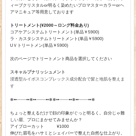
ィーブクリスタルor明るく染めたいプロマスターカラーorヘ
アマニキュア等用意しております
トリートメント(¥2000～ロング料金あり)
コアケアシステムトリートメント(単品￥5900)
ラ・カスタシステムトリートメント(単品￥5900)
UＶトリートメン(単品￥5900)
次のページでトリートメント商品を選択してください
スキャルプナリッシュメント
浸透型ルイボスコンプレックス成分配合で髪と地肌を整えま
す
❄︎••┈┈┈┈••❄︎••┈┈┈┈••❄︎❄︎••┈┈┈┈••❄︎••┈┈┈┈••❄︎
ちょっと整えるだけで顔の印象がぐっと明るく。自分じゃ難
しい眉、プロにまかせてみませんか？
アイブローカット ¥1000
伸びた眉毛をハサミとシェイバーで整えた自然な仕上がり。