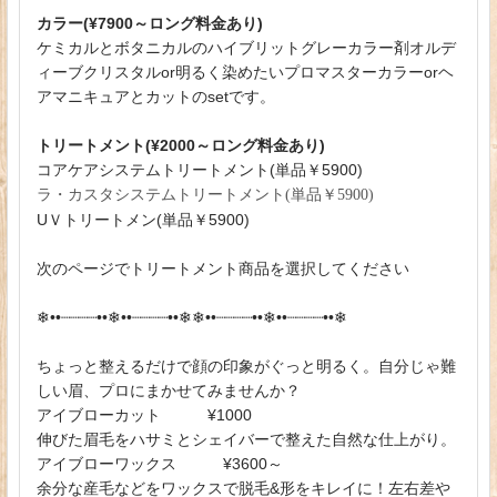
カラー(¥7900～ロング料金あり)
ケミカルとボタニカルのハイブリットグレーカラー剤オルデ
ィーブクリスタルor明るく染めたいプロマスターカラーorヘ
アマニキュアとカットのsetです。
トリートメント(¥2000～ロング料金あり)
コアケアシステムトリートメント(単品￥5900)
ラ・カスタシステムトリートメント(単品￥5900)
UＶトリートメン(単品￥5900)
次のページでトリートメント商品を選択してください
❄︎••┈┈┈┈••❄︎••┈┈┈┈••❄︎❄︎••┈┈┈┈••❄︎••┈┈┈┈••❄︎
ちょっと整えるだけで顔の印象がぐっと明るく。自分じゃ難
しい眉、プロにまかせてみませんか？
アイブローカット ¥1000
伸びた眉毛をハサミとシェイバーで整えた自然な仕上がり。
アイブローワックス ¥3600～
余分な産毛などをワックスで脱毛&形をキレイに！左右差や