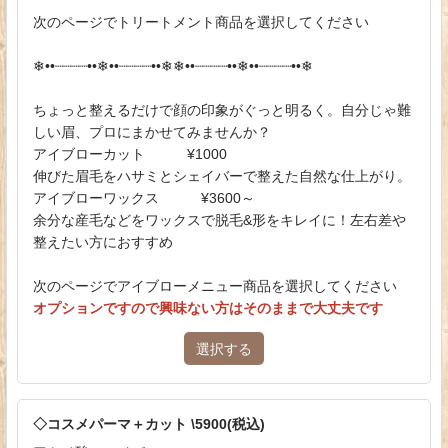
次のページでトリートメント商品を選択してください
❄︎••┈┈┈┈••❄︎••┈┈┈┈••❄︎❄︎••┈┈┈┈••❄︎••┈┈┈┈••❄︎
ちょっと整えるだけで顔の印象がぐっと明るく。自分じゃ難
しい眉、プロにまかせてみませんか？
アイブローカット ¥1000
伸びた眉毛をハサミとシェイバーで整えた自然な仕上がり。
アイブローワックス ¥3600～
余分な産毛などをワックスで脱毛&形をキレイに！左右差や
整えたい方におすすめ
次のページでアイブローメニュー商品を選択してください
オプションですので興味ない方はそのままで大丈夫です
選択する
◇コスメパーマ＋カット \5900(税込)