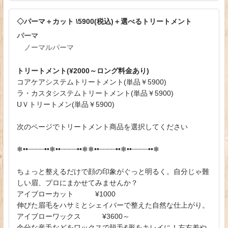
◇パーマ＋カット \5900(税込)＋選べるトリートメント
パーマ
ノーマルパーマ
トリートメント(¥2000～ロング料金あり)
コアケアシステムトリートメント(単品￥5900)
ラ・カスタシステムトリートメント(単品￥5900)
UＶトリートメン(単品￥5900)
次のページでトリートメント商品を選択してください
❄︎••┈┈┈┈••❄︎••┈┈┈┈••❄︎❄︎••┈┈┈┈••❄︎••┈┈┈┈••❄︎
ちょっと整えるだけで顔の印象がぐっと明るく。自分じゃ難
しい眉、プロにまかせてみませんか？
アイブローカット ¥1000
伸びた眉毛をハサミとシェイバーで整えた自然な仕上がり。
アイブローワックス ¥3600～
余分な産毛などをワックスで脱毛&形をキレイに！左右差や