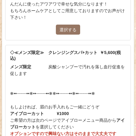
んだんに使ったアワアワで幸せな気分になります！
もちろんホームケアとしてご用意しておりますのでお声がけ
下さい！
選択する
◇≪メンズ限定≫ クレンジングスパ+カット ￥5,600(税
込)
メンズ限定
炭酸シャンプーで汚れを落し血行促進を
促します
❄︎••┈┈┈┈••❄︎••┈┈┈┈••❄︎❄︎••┈┈┈┈••❄︎••┈┈┈┈••❄︎
もしよければ、眉のお手入れもご一緒にどうぞ
アイブローカット ¥1000
ご希望の方は次のページでアイブローメニュー商品から
アイ
ブローカット
を選択してください
オプションですので興味ない方はそのままで大丈夫です