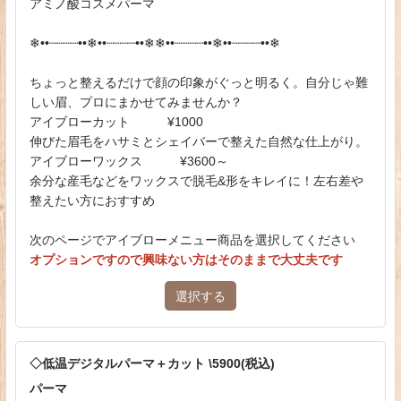
アミノ酸コスメパーマ
❄︎••┈┈┈┈••❄︎••┈┈┈┈••❄︎❄︎••┈┈┈┈••❄︎••┈┈┈┈••❄︎
ちょっと整えるだけで顔の印象がぐっと明るく。自分じゃ難
しい眉、プロにまかせてみませんか？
アイブローカット ¥1000
伸びた眉毛をハサミとシェイバーで整えた自然な仕上がり。
アイブローワックス ¥3600～
余分な産毛などをワックスで脱毛&形をキレイに！左右差や
整えたい方におすすめ
次のページでアイブローメニュー商品を選択してください
オプションですので興味ない方はそのままで大丈夫です
選択する
◇低温デジタルパーマ＋カット \5900(税込)
パーマ