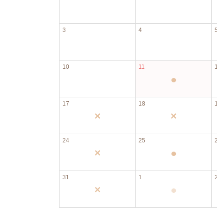
3
4
10
11
●
17
18
×
×
24
25
×
●
31
1
×
●