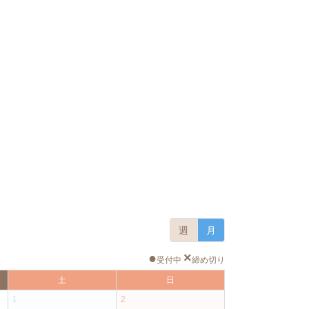
週
月
●
×
受付中
締め切り
土
日
1
2