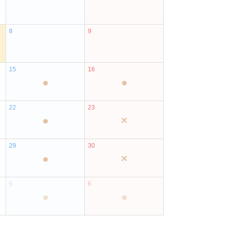
8
9
15
16
●
●
22
23
●
×
29
30
●
×
5
6
●
●