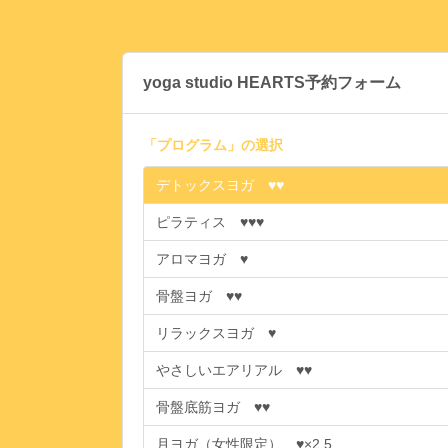
yoga studio HEARTS予約フォーム
「
プログラム
」の選択
デトックスヨガ ♥♥
ピラティス ♥♥♥
アロマヨガ ♥
骨盤ヨガ ♥♥
リラックスヨガ ♥
やさしいエアリアル ♥♥
骨盤底筋ヨガ ♥♥
月ヨガ（女性限定） ♥×2.5