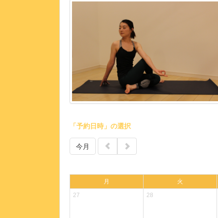
「予約日時」の選択
今月
月
火
27
28