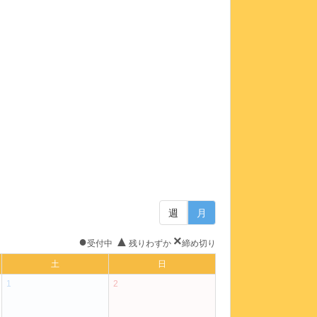
週
月
●
▲
×
受付中
残りわずか
締め切り
土
日
1
2