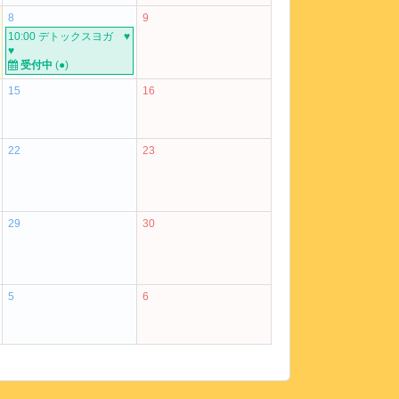
8
9
10:00 デトックスヨガ ♥
♥
受付中
(
●
)
15
16
22
23
29
30
5
6