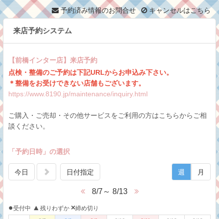
予約済み情報のお問合せ
キャンセルはこちら
来店予約システム
【前橋インター店】来店予約
点検・整備のご予約は下記URLからお申込み下さい。
＊整備をお受けできない店舗もございます。
https://www.8190.jp/maintenance/inquiry.html
ご購入・ご売却・その他サービスをご利用の方はこちらからご相
談ください。
「予約日時」の選択
今日
日付指定
週
月
8/7～ 8/13
●
▲
×
受付中
残りわずか
締め切り