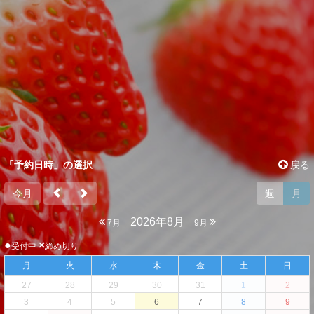
「予約日時」の選択
戻る
今月
週
月
2026年8月
7月
9月
●
×
受付中
締め切り
月
火
水
木
金
土
日
27
28
29
30
31
1
2
3
4
5
6
7
8
9