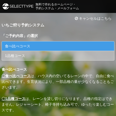
無料で作れるホームページ・
予約システム・メールフォーム
キャンセルはこちら
いちご狩り予約システム
「
ご予約内容
」の選択
食べ比べコース
1品種コース
食べ比べコース
〇食べ比べコース
は、ハウス内の空いてるレーンの中で、自由に食べ
比べできます。生育状況により、一部品種の量が少なくなることもご
ざいます。
〇1品種コース
は、レーンを貸し切りになります。品種の指定はでき
ません。レジャーシート、椅子等持ち込み可で、ゆったり楽しむコー
スです。