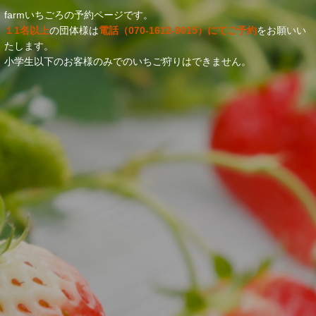
farmいちごろの予約ページです。
１1名以上
の団体様は
電話（070-1612-9015）にてご予約
をお願いい
たします。
小学生以下のお客様のみでのいちご狩りはできません。