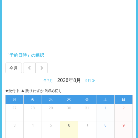
「予約日時」の選択
今月
2026年8月
7月
9月
●
▲
×
受付中
残りわずか
締め切り
月
火
水
木
金
土
日
27
28
29
30
31
1
2
3
4
5
6
7
8
9