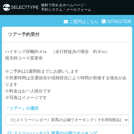
無料で作れるホームページ・
予約システム・メールフォーム
0276317508
ご質問はこちら
ツアー予約受付
ハイキング距離約４㎞ （全行程徒歩の場合 約８㎞）
雨天時コース変更有
※ご予約は1週間前までにお願いします
※所要時間は交通状況や混雑状況により時間が前後する場合があ
ります
※料金はお一人様分です
※写真はイメージです
「
ツアー
」の選択
《ヒストリーハンター》群馬の山城ウオーキング