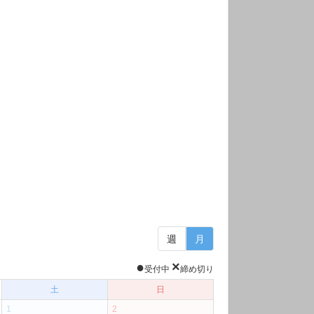
週
月
●
×
受付中
締め切り
土
日
1
2