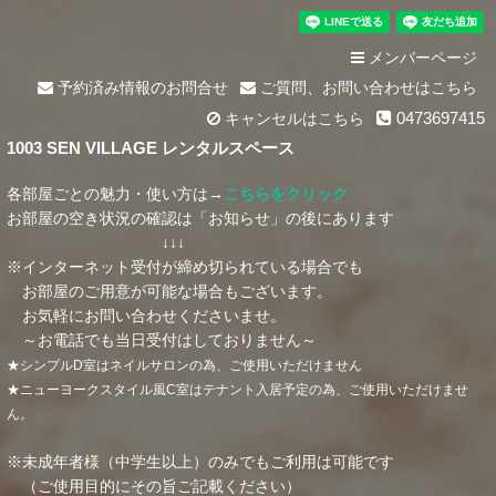
メンバーページ
予約済み情報のお問合せ
ご質問、お問い合わせはこちら
0473697415
キャンセルはこちら
1003 SEN VILLAGE レンタルスペース
各部屋ごとの魅力・使い方は→
こちらをクリック
お部屋の空き状況の確認は「お知らせ」の後にあります
↓↓↓
※インターネット受付が締め切られている場合でも
お部屋のご用意が可能な場合もございます。
お気軽にお問い合わせくださいませ。
～お電話でも当日受付はしておりません～
★シンプルD室はネイルサロンの為、ご使用いただけません
★ニューヨークスタイル風C室はテナント入居予定の為、ご使用いただけませ
ん。
※未成年者様（中学生以上）のみでもご利用は可能です
（ご使用目的にその旨ご記載ください）