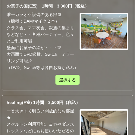
お菓子の国(E室) 1時間 3,300円（税込）
唯一カラオケ設備のある部屋
（機種：DAM/マイク２本）
クラス会、ママ友会、親族の集まり
などなど・・各種パーティー、色々
とご利用可能
壁面にお菓子の絵が・・・💛
大画面でDVD鑑賞、Switch、ミラー
リング可能🎶
（DVD、Switch等は各自お持ち込み）
選択する
healing(F室) 1時間 3,500円（税込）
一番大きくて明るい開放的なお部屋
★
スケルトン利用可能、ヨガやダンス
レッスンなどにもお使いいただるの