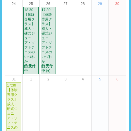
24
25
26
27
28
29
30
18:30
17:30
【体験
【体験
専用ク
専用ク
ラス】
ラス】
成人・
成人・
硬式ジ
硬式ジ
ュニ
ュニ
ア・ソ
ア・ソ
フトテ
フトテ
ニスの
ニスの
いづれ
いづれ
か
か
受付
受付
中
中
(●)
31
1
2
3
4
5
6
17:30
【体験
専用ク
ラス】
成人・
硬式ジ
ュニ
ア・ソ
フトテ
ニスの