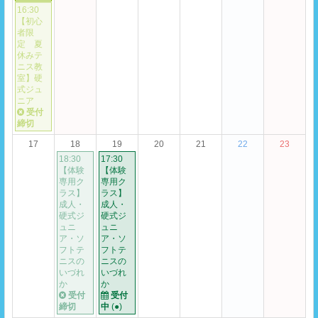
16:30
【初心
者限
定 夏
休みテ
ニス教
室】硬
式ジュ
ニア
受付
締切
17
18
19
20
21
22
23
18:30
17:30
【体験
【体験
専用ク
専用ク
ラス】
ラス】
成人・
成人・
硬式ジ
硬式ジ
ュニ
ュニ
ア・ソ
ア・ソ
フトテ
フトテ
ニスの
ニスの
いづれ
いづれ
か
か
受付
受付
締切
中
(●)