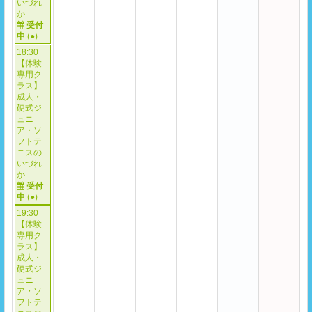
いづれ
か
受付
中
(
●
)
18:30
【体験
専用ク
ラス】
成人・
硬式ジ
ュニ
ア・ソ
フトテ
ニスの
いづれ
か
受付
中
(
●
)
19:30
【体験
専用ク
ラス】
成人・
硬式ジ
ュニ
ア・ソ
フトテ