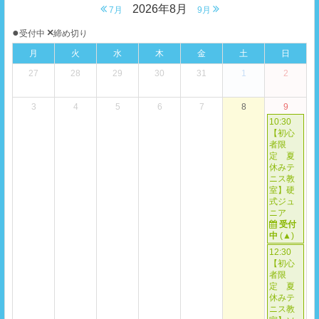
2026年8月
7月
9月
●
×
受付中
締め切り
月
火
水
木
金
土
日
27
28
29
30
31
1
2
3
4
5
6
7
8
9
10:30
【初心
者限
定 夏
休みテ
ニス教
室】硬
式ジュ
ニア
受付
中
(
▲
)
12:30
【初心
者限
定 夏
休みテ
ニス教