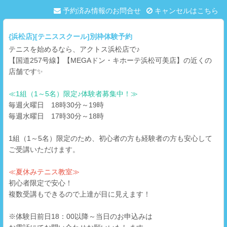
予約済み情報のお問合せ
キャンセルはこちら
{浜松店}[テニススクール]別枠体験予約
テニスを始めるなら、アクトス浜松店で♪
【国道257号線】【MEGAドン・キホーテ浜松可美店】の近くの
店舗です✨
≪1組（1～5名）限定♪体験者募集中！≫
毎週火曜日 18時30分～19時
毎週水曜日 17時30分～18時
1組（1～5名）限定のため、初心者の方も経験者の方も安心して
ご受講いただけます。
≪夏休みテニス教室≫
初心者限定で安心！
複数受講もできるので上達が目に見えます！
※体験日前日18：00以降～当日のお申込みは