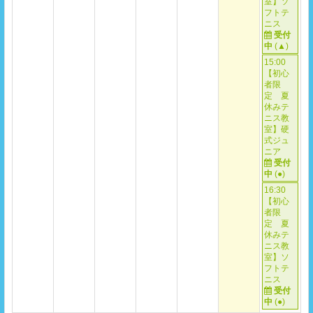
室】ソ
フトテ
ニス
受付
中
(
▲
)
15:00
【初心
者限
定 夏
休みテ
ニス教
室】硬
式ジュ
ニア
受付
中
(
●
)
16:30
【初心
者限
定 夏
休みテ
ニス教
室】ソ
フトテ
ニス
受付
中
(
●
)