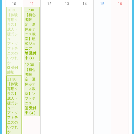
10
11
12
13
14
15
16
10:30
11:30
【体験
【初心
専用ク
者限
ラス】
定 夏
成人・
休みテ
硬式ジ
ニス教
ュニ
室】硬
ア・ソ
式ジュ
フトテ
ニア
ニスの
受付
いづれ
中
(
●
)
か
12:30
受付
【初心
締切
者限
11:30
定 夏
【体験
休みテ
専用ク
ニス教
ラス】
室】ソ
成人・
フトテ
硬式ジ
ニス
ュニ
受付
ア・ソ
中
(
▲
)
フトテ
ニスの
いづれ
か