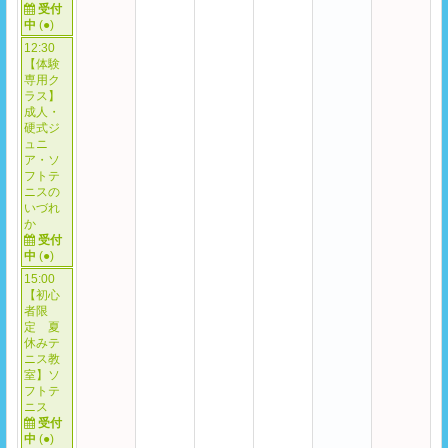
受付
中
(
●
)
12:30
【体験
専用ク
ラス】
成人・
硬式ジ
ュニ
ア・ソ
フトテ
ニスの
いづれ
か
受付
中
(
●
)
15:00
【初心
者限
定 夏
休みテ
ニス教
室】ソ
フトテ
ニス
受付
中
(
●
)