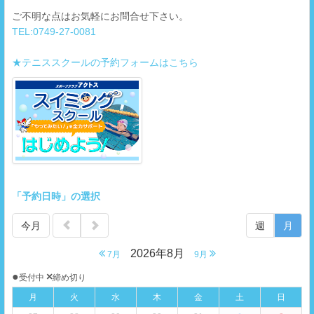
ご不明な点はお気軽にお問合せ下さい。
TEL:0749-27-0081
★テニススクールの予約フォームはこちら
「予約日時」の選択
今月
週
月
2026年8月
7月
9月
●
×
受付中
締め切り
月
火
水
木
金
土
日