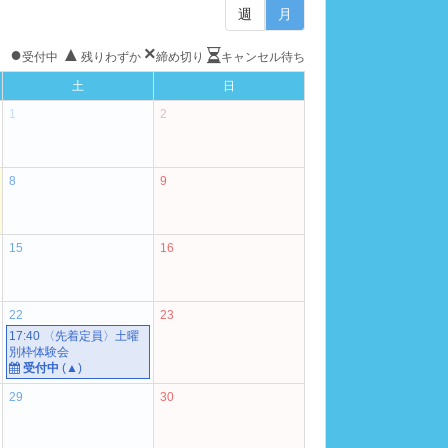
週
月
●
▲
×
受付中
残りわずか
締め切り
キャンセル待ち
土
日
1
2
8
9
15
16
22
23
17:40 〈先着定員〉土曜
別枠体験会
受付中
(
▲
)
29
30