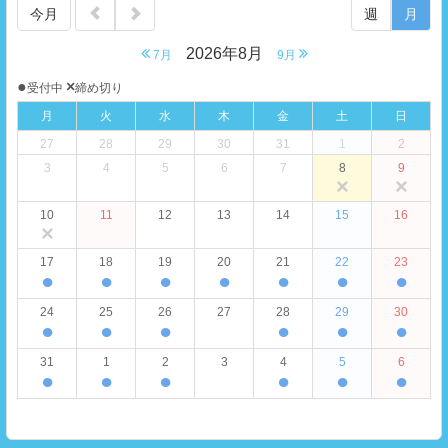
今月
週
月
2026年8月
7月
9月
●
×
受付中
締め切り
月
火
水
木
金
土
日
27
28
29
30
31
1
2
3
4
5
6
7
8
9
×
×
10
11
12
13
14
15
16
×
17
18
19
20
21
22
23
●
●
●
●
●
●
●
24
25
26
27
28
29
30
●
●
●
●
●
●
31
1
2
3
4
5
6
●
●
●
●
●
●